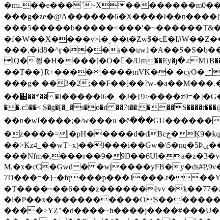
�mۓ��e���`~X��������m0���:0����Ϊ���[�/���+nHu�#�u{M�ă,}��[-�룣f ��Pt��3ه(O���b p�K
���g�ze�@A������6�X����I��n����
���5�����b�����<���'�~������T&����[�
�f�W��X����v>i�͵��t�Zw$�cE�I#W��
���,�id8�^ӻ���s��uw1�A��S�S�b��ml��٬�2�����:>��Zm,���l=<���:�nX�C�_�� ;c�:��t�
iQ�푈�H����[�O��/Um��Ey�յ�.cM}B����ݞ��m��(e�lж��zq޼*PV�܁X�~E�<��˛�q|�1�N�`jߵRX���
��T��}R+��������mVK�� �cӯO� >��k���Wݛ%�g�$��]�q�����DoP�����G�v��6���л
���g� ��3�2;��F��]��?w-�a��M���.�?
��԰��*���I�����l6�_�J�{9>����z9=�]�G�;0�+�[O�ے�׻�����v�]����X��v��� x����:�p?��X����dQ7��� �
��.c5��<|S�g�[�_�s�o�d ��7t��;���S����r���@3�����ݞ���[����V�zosOg�Y+>��]�I27��~�I87C�ZC�ћ�aCv�
��n�wĪ� ���;�/w���u �ĕ߭���GU�����
�z����=j�pH�����d�dBcخ�Ķ9�kq1�7�Y���&���]qJ~ac�ޮ������躼Y�1sX���E3_�R�y���]���߅!��'߫9�-�9���\-
��>Kz4_��wT+x)��l���i��Gw�\5�nq�5Þݷ��n��w̿���}
���Nfm�,���r��9�9Ŋ��6Ul�a�z�3�vet��Ɇz�����r�\�I
M,�x�cC�Gwd � �w|����yFB�y�ds#P,
7D���=�]~�fq���p���J���.t���Y�
�T����~��6���z������ëvv �k��77�z:
�l�P��x�����������OS��������
����>YܼZ"�d����~h����j����#���U��/~���5��ۆ�e���j����8m���֟=��rq�X�zeɮi .��z