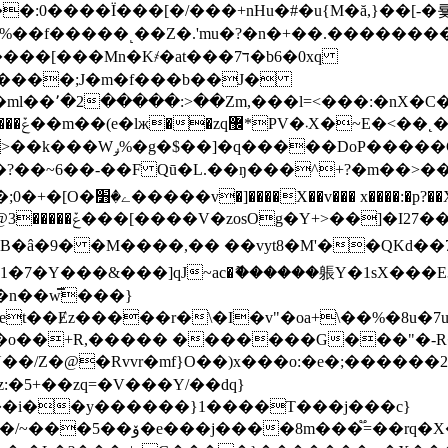
]%��f�����˻
��Z�.'mu�?�n�+��.��������
��Mn�K҂�at���7ד�b6�0xq
Z�����;J�m�f���b��J�
����ؕX����v
Y`;?
��g�4���N�Ϫb곽@l� �-
��~6��-��F Qū�L.��ŋ���^+?�m��>�����]
KKb;�����u�����Z~s}
����%{��{E�k{�|
�B�â�9� �M����,�� ��vyt8�M'��QKd
�v"�oa+\��%�8u�7u���ݫi{:��E�`��?�~<�j�� ��/�*g�<
9v�o��+R,����� �������G���"�-R�
�/Z�@�Rvvr�mf}O��)
x���o:�e�;������
�5+��zq=�V���Y/��dq}
i��y������}1����T���j���c}
h-r�b�����^~s�l�[xh]盈