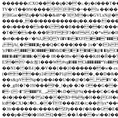
������cCXO����q�2�'�ۓ�y�d�
TV�'vT��9tW����{D�=��!a ��l�
)HGac�Zq��%I��&48*�`HM�x�GVLxN@
�����_��t���������q��,���/���3�
��o�����n��k)��B�����U���v��N��>����
�T��o��.��$FF]F3�hFs¸Q�*wa\�0F�
�e#�r���>'�%JڬlǬ Yű�V�h�XFF���"�����w�%>=(��0i���5���~"��锌��r��G�� |Wȭ'Q���=�(��4+�O ��+|
¿jA(܉�I���]�خ��Q�C���]��� }x�"�IIs�cLLi G��L4wQ:8��dB��E,;�Ύ��9�b����_�ة.��l*@f -
'|cP�Rv;���l�O������MzD�]�� �$��@� �JpC�`f�։8�I��6�I��;�IБ � �����{���
���!�s�� i�8��с��� 0R��08w����KtH�Ĥ��
E5�^�dc됝1 ���W:#vg�9�� Ck���i���*Yo��i�gD%=J��
��N1� �R4 j�,�V��{��}0�������w�-z
(�#���y24;�P1@����_��D�&��
��x&;pV%p�!p��4��U�l�@�5�_ eְ�V`�Z!/��HK�u��8Z��n���g?�I
��_gfH�7�19J���P�_!�g� �2� O��G���#�z
�<{>�"5���߂Rܝ؁|�t-D�@%(����C�G��C� ap$�p !#������ϧ�N uN��+�����ի3���Ҽv�
�4�)����! a2���̢$3=aӈ�H��jGH�e��396F�g����_> 7�0܋��aH
lcd�CXJ�;\݅�O...��ŶT���ZE�/c;��(y
�3fe������c���&�ZPp���ƒ�&��G�E�wC
���p�4�l�10dCQ��.��Ȧ���w\��ƻ��l|