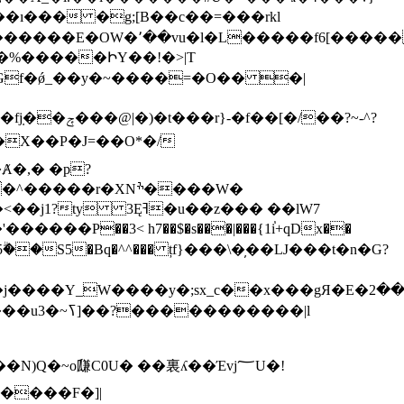
/��?~-^?
�X��P�J=��O*�/
Ęߔ�u��z��� ��lW7
�P��3< h7��$�s���|���{1i֓+qDx��
�S5�Bq�^^��� țf}���\�̦��Ǉ���t�n�G?
������|l
�~o㼓C0U� ��裏ʎ��Έvj؅U�!