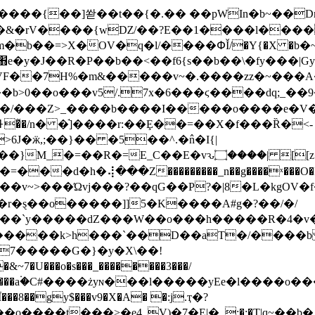
�K����{��]쏻��t��{�.�� ��pWIn�b~��
OV�q�l/����ՓǏ/�Y{�Χ �b�~׬V�z%'���߼x|s{6�N���
e�y�J��R�P��b��<��f6{s��b��\�fy���|Gy
��VF��7H%�m&�����v~�.����zz�~���
7��b>0��o���v5/.7x�6���ϛ����dq;_�
����/���Z>_����b����I�����o����e�V
6J�ӝ,;��}�� �5��^.�߮n�I{|
�
�}M_�=��R�=E_C��E�vԅ۝����| [[z��|D���{w�����F�.������6<��ߦE�Y�:]����vu�Έ�U��h�{?
r�ȿ��o�����]]5�K����A#g�?��/�/
�����k>h���`��D��aT�/����b 
7�����G�}�y�X\��!
U���o�s���_��������3���/
��v���˕���a۬�C#����żyɴ���l�����yEe�l����
�:�Ʈ|q~��b�,��A_�l.��i�������#U�~��� ɹ�4���v}