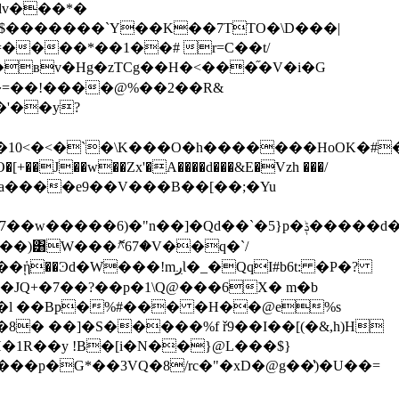
dv���*�
@$�������`Y��K��7TTO�\D���|
����*��1��# r=C��t/
�вv�Hg�zTCg��H�<���֞�V�i�G
�=��!����@%��2��R&
`�\K���O�h�������HoOK�#�U.ܨ`�O���
�J��w��Zx'�A����d���&E�Vzh ���/
�)͸W���ޮ^67�V��q�`/
mږƖ�_�QqI#b6t: �P�?
$�JQ+�7��?��p�1\Q@���6X� m�b
*���l ��Bp�%#��� �H��@e%s
8� ��]�S�����%f ř9��I��[(�&,h)H
1R��y !B�[i�N��}@L���$}
p�G*��3VQ�8/rc�"�xD�@g��̔)�U��=