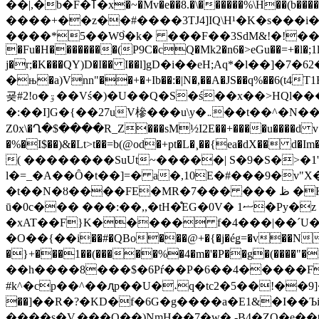
��|,�b�F�ߠ�x�~�Mv�e��8.�\������%\H��(b������gB���4bO߃"1~���(���\N"&�8�~�iC��!
����+��z��#����3TJ4]IQ\H¹�K�s���i�
����*5��W9֙�k� ���F��3SdM&!�!��$�H۵f��
�Fu�H��������(P9C�cQ�Mk2�n6�>eGu��=+�l�;1
j�r;�K���QY)D�I�� I��l]gD�i��eH;Aq*�l��]�7�62�kێ.�u��T ( QB�* �M���4;&ocL�x�
�њ�a)Vnn"��+�+Ib��:�|N�,��A�JS��q%��6
굦 #2!o�ۊ��Vś�)�U��Q�S�ś��x��>HQl���yf� S�TC�.KIQ�`������l���������V#u������(x|Z��ue/J�Qe?
�:��I]G�{��27uV槮���u\y�܅��t��^�N�����֭ҙ��U2T�J�*cX�Xe+���G$���L ?
Z0x\�Ղ�$����R_Z���sM½I2E��+����u����d v��:��ߘ�@�_'����� ��rt�
( ��������SuUt~�����| S�9�S�>�1'���n�(���c���Ӛ� ޘ+f�3�V��
l�=_�A��Ȏ�t��]=� a�,10E�#���9�v"X�
�t��N�ȣ����FE�MR�7��� ��� ظ �K��G�>�PҐCm�1���*#�1eL �Q����sdU���@��d���{�MC��Ӊ��&B�1Mc�S����U�-H|
ū�0c��� ���:��,,�tH�̊EG�0V� 1ޟ�Py�z �,�J=<��Bhi��U��u*=���2���<�qA`~I�L����
�xAT��F}K����� f�4���|��ˊU�
�O��{��і��#�QBo���@+�{�j�éǥ=�v��N
�}+���1��(�����%�4�m�'�P��g�(���
��h����8���$�6Pŕ��P�6��4�����F�
#k^�cp��^��ԯp��U�˔q�tc2�5��!��9]�9
��]��R�?�KD�f�6G�g����a�E1&�I��ЪiRc��w�iܪN��d����|g�tI4�3�T��?z���:]|�)�$� ��MZ�d�}cئ
����s�V,���Q��)NmH��7�w� -B4�ZO�e�