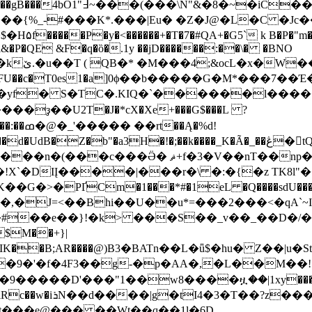
��{%_-#���K*.���|Eu� �Z�J@�L�C �Jc
���P�y�<������+�T�7�#QA+�G5` k B�P�"m����
l&�P�QE &F�q�ȍ�.1y ��jD������:��\� �BNO
W��/
(t4T1FU��c�T0es1�a]0ϕ��b�����G�M*���7��
�Ą�%d!
�%�I$��)&�Lt>t�
nT��np����a�&)FL��&���Db�= ���[
!X`�DIĮ����|���r�\ �:�{�z TK8l"�
#��e��}!�k> ���S��_v��_��D�/�
$M��+}|
�"�IK��B;AR����@)В3�BATn��L�ǖ$�hu� Z��|
9�'�f�4F3��g-�p�AA�,�L��M��!
�����D'���"1��w8����ዟ��|1xy��� XX
�t�����W�$�āo|
�t���e@��� ��Wt��q��1l�6D