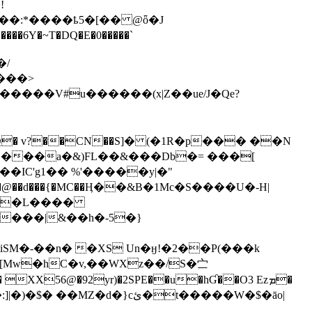
���:*����ҍ5�[�� @ȫ�J
�6Y�~T�DQ�E�0�����`
Έ���>
�=b(@od�+pt�L�¸��{ea�dX�� d�Im��d�UdB�Z�b"�a3H�!�;��k����_K�Ã�_��ڠ�tQ� v?��CN��S]� (�1
R�p��� ��N
��IC'g1�� %'�����y|�"
���|&��h�-5�}
u�StiSM�-��n� �XS Un�ӈǃ�2��P(���k
[Mw�hC�v,��WXz��/S�㝉
56@�92yr)�2SPE��u�hƓ��O3 Ezܡ�