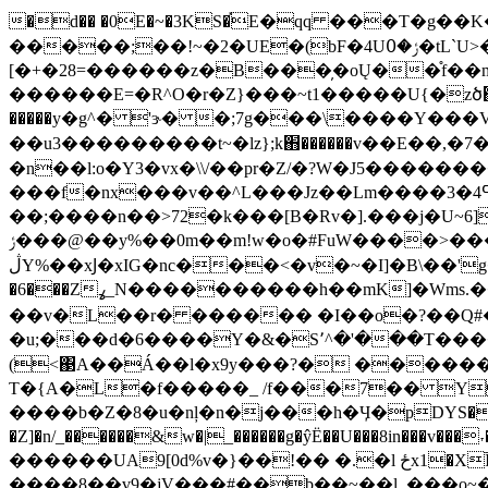
�d�� �0E�~�3KS�֡E�qq ���T�g�
�����;��!~�2�UE�(bF�4Uݬ�߀�tL`U>�&�rV����{wǱ/��?E��1����l����%ޑ�}�r}�!8$����D������ @P�;
[�+�28=������z�B���̦�oŲ��֯f��m�b��=>X�߭
������E=�R^O�r�Z}���~t1�����U{�zծ֋
�����y�g^� 'ɝ� �;7g���\����Y�
��u3���������t~�lz};k֋������v��E��,�
�n��l:o�Y3�vx�\\/��pr�Z/�?W�J5����
���f�nx���v��^L���Jz��Lm����3�4ߟ��̃/n� �֬]����r:��Ȩ��=��Χ�f���Ȑ�<-
��;����n��>72�k���[B�Rv�].���j�U~6]>
ݬ���@��y%��0m
��m!w�o�#FuW����>��
ڷY%��xͿ�xIG�nc���<�v�~�I]�B\��'g�=���d�h�⢼���Z���������_n��g����ˣ���O�M1}|
�6���Zߩ_N����������h��mK]�Wms.���v~>���Ώvj���?��qG��P?�|8�L�kgOV�f�~R�=�mW�᤹Y�.�ᰃ����
��v�L��r� ������ �I��o�?��Q#�
�u;���d�6����Y�&�S٬^�'���T�����`y�����dZ���W��o���h�����R�4�v���t�j�럷�e{4,�>z9��/^*
(<΃A��Á��l�x9y���?� �����
T�{A�L�f�����_ /f���7�� Y
����b�Z�8�u�nļ�n�j���h�Ӌ�pDYS��&~7�
�Z]�n/_������&w�|_������g�ŷË��U���8in�
������UA9[0d%v�}��!�� �.�l ځx1�XĪ���8��gy$���v9�X�A� �:j.ҭ�?
����8��v9�jV���#��b��~��l_���o~��o����t���>�e4_V)�7�E|�܅;