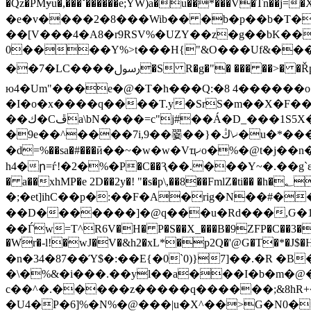
�Qz�PMɏu�,���ˇ������e;YW)a�u��*���V�Tn��j=�X�n���bއ��,Xw���6��{ǘOT9�S%�26Өi��'��S�8#
�e�v����2�8���Wib�� �b�p��b�T��
��[V���4�A8�r9RSV%�UZY��z�g��bK��
0����Y%>t���H{"&O���Uf&���x
��7�LC����ﷶ�S R�g�"� ��� ��>� �Řp�H�0֔ �1N�x��n|ϟH���q��`�iw��c>�Y���,�n����rs{�/FS���
ю4�Um"���e�@�T�h���Q:�8 4������o
�I�o�x����q����T.y�SrS�m��X�F
��ك�Cڦa\bN����=c"j#��Á�D_���
�9e��^����7i,9��翣��}�ޚ\ڭ�u�*����5�������o�R�o�dcO����h�6@à��%Y�켭
�d=%��sa�#���ӣ��~�w�w�Vҵޚo�%�@t�j��n����rx��o�$�a�� �āD�j�VHk���n�d���ˡ~��6���C�74�K�P�
h4�ր=ѓ!�2�%�P�C��Ԇ��.���Y~�.��g`ɛ�
� a��xhMP�e 2D��2y�! "�s�p\,��8��FmlZ�ti�� �h�؂V ���xrI�U!a=:G�P2� ���tz��:���(gRf��6���%zRY*څ�G���$=
�;�et]ihC��p�:��F�A�rig�N��#�
��D�������]�@q���u�Rd���,Ԍ�1�Bڇ��(Jm�G��-��X���L�2��t�L��΂�� D�Jy꽧�
��Ѓw=T^R6V�H� P�S��X_���B�9ZFP�C��3��U@�u&�TJ������b���Q�&�(�
�Wr�-l!�wJ�V�&h2�xL*�p2Q�'@G�T�*�J$�H�e
�n�34�87��Ύ$�:��E{�0`0)}7]��.�R �
�\�%&�i���.��yl��a���I�b�m�@�
c��^�.�����z�����q������;&8hR+��s
�U4�P�6]%�N%�@���|u�X^��>G�N0�
