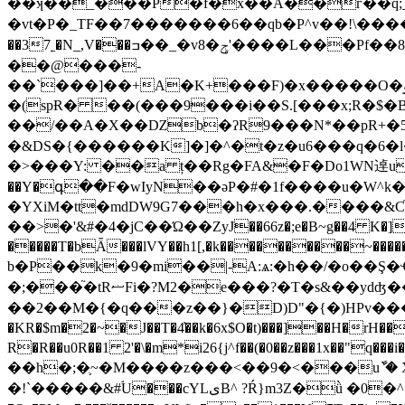
��ʞ��_���P�f�x��A��ѓ��q;_�˛�L�?���a|~G����
�vt�P�_TF��7�������6��qb�P^v��!\����jz6���������,^�Tvpjf۔�
��37˿�N_,V���ߏ��_�v8�ݯ'����L���Pf��8�25��*h���D4�J;e�RNۨ�z|C�p��O�篪���rx�i �� z�p0��%����/�@�Ջ�Z���@\��}
��@���-
��`���]��+A�K+���F)�x�����O�ۋէ�\RG������rq��'�>��O��I�$̉��;=�2��0BKk����l}B�b��ʨ��c#s�! /Sp!
�(spɌ� ��(���9���i��S.[���x;R�$�B
��/��A�X��Ǳb�ʔR9���N*��pR+�5�
�&DS�{������K]�]�^�t�z�u6���q�6�
�>���Y: ��a ț��Rg�FA&�F�Do1WN逴u
��Y�գ��F�wIyN��əP�#�1f����u�W^k
�YXiM�tt�mdDW9G7���h�x���.����&Ƈ��Fk3�2���&)&�ڣ�
��>�'&#�4�jC��Ώ��ZyJ��66z�;e�B~g��4 K�]
�����T�bǞ���lVY��h1[,�k����������~�����,^�4�f�\�B�3<[�׋�>�AR@�N�9ɜ
b�P��k�9�mi��|-A:ѧ:�h��/�o��Ş�Ҽ6�(�
�;���֘�tRޟFi�?M2�e���?�T�s&��ydʤ���Z�TޗLV:2*É6��P�B 㭣-(��KuXzk��އ��!��R蕑�t +͘67Ҵ%ѕ �T#0�ܓ�(|*pvڵݩ�f�}
��2��M�{�q���z��}�D)D"�{�)HPv����*H
�KR�$m�2�~�J��T�4҆��k�6x$O�t)���]��H�rH��tY
R�R��u0R��1 2'�\�m*i26{j^f��(�0��z���1x��"q���i���`PI(�� �W���W�+~��{�
��h�;�֛~�M����z���<��9�<���uާ`� XY&Fc�=tIf��c�Q1t��/1rQ
� !`�����&#ۘU���cYLىB^ ?Ŕ}m3Z�ǜ �0�^�h��P��K�k+����!�謢i��