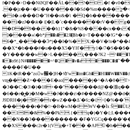
f�P��>D��NØQF��ÄL��?�O.�f �v0�u
.��jz��<�U���'���J�Sd�%m����շ�
�d�.u���D�"H��o&�ʅ �Q�h�������
��i�zJ��ӝ� i[�|L�`c������̇�rV��
�D�9��ı��h}1"�&�%S����cx��s
]����ߍ\�b*j��s��2J�҈Bh�ii~T���!�!G*�>�.<��akS��N�i��&�� �*4�%��c���'��y?
6�*_�����Ӭ*j��I�%�X;��V�!n�*��
��X*�b���#�u���X5�YҤ�y1�/7�S��$���
�Y���\��w�>L��ɬ��ҁ���?K2 ~^���Tw�a�
��o9t\}N#������=^�Q��v�a����C�t�՟����qL�?8ؾ��A�Q� ���V�5uR��w@��sw��:a����e9
����F�U��
1K�tR��"zo񨩙w׬�]H�˦ծ'w�im�Gh��HI��W��N��c�Z���7n�B��;I�_�s�F���x�S�"w_�ܙ���ӷP�7��w�����6)�"n��]�Qd��`�5}p�ݙ�����d��
vm͟���Ƶ=���E�ao[ ����j�^�A�8�T>
�3��C:�3\�)�18+��"�����d@��滁q�� �n� �<�ip
�6��r�͇�)�M�w�J�l��z\�#����NZ@��d�|
J9DRH�j�B�\ґ�wZ���Δ`�6;;�{<[�%�
������r�P�!>�B�wM�0WV��Ϊx Š��ÙL
��1I�&%��Pk.{�q�)�Y�{;L��
��N��3��������� �F�YGCq����'���
��XS���c2e�1(Vg�+T�� �APŪ�h��