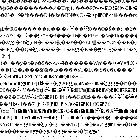
}�������ٯ�X���z6���Ƿ�?������������1O;/��-
��P7�\Q��{!3����v-���j�}�:>0>|g|
A*�J�� "H�3���`D�ƪ�FJ*gC�(a�1I(���
Z-�4&dN�d��I뭢��#��^EJf텓��ԥGN��B�
l�6R��Q�#����GIj�B�K��Y:��tL"
3|
�{�+��y�ʛ�y�5�wl������Wyd��>Y=fLXi
���gT�Lԑ�ɟ$�c�q�� �|͗
@��'�w�XZ�.YGi�P�&Y��Q�D8-
<�ҍ��t"����QI;J���PI-
 V��Yԑj-c�� i��d8U'e(�In��\��Wp��Q�7R�F��.
��7j ~E(��2+�3����K� f!O��Z(!
c;j�����V�hP�P��'j(�6C�>C-�������I��!�ҙ�X���� 5�
͋c���Ƈ�ר���H� ����Ƀg�(!��RGi3���h�MiH���(H?
E?�|֗]�uߩ^��L�6�G��J���~�N}W����U_>��wz�Zs}