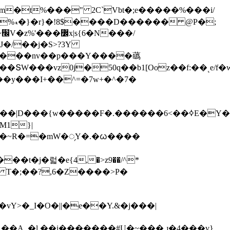
Dm�t%���" 2C`Vbt�;e�����%���i/
/
J�/��j�S>?3Υ
A���nv��p���Y����蘤
�9��ՏW���vz0j�50q��b1[Ooz��f:��˻e
��y���I+��^=�7w+�^�7�
T�;��?,6�Z����>P�
o���vY>�_I�O�||�e��Y.&�j���|