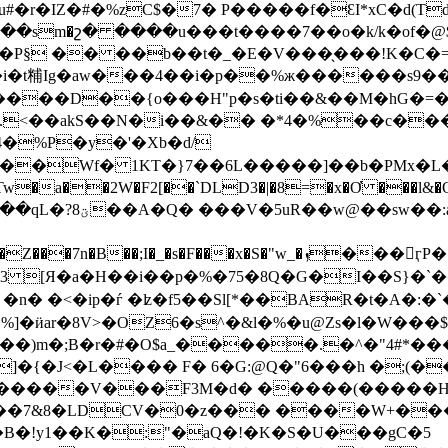
#�r�IZ�#�%zC$�7� P�����f�ƐI*xC�d(T
<��sm�շ� ����u���t����7��o�k/k�of�
�P§ �� ��b��t�_�E�V���̖���!K�C�=
g�i�t䊇Ig�aw���4��i�p��%ж������s9�
����D��{o���H"p�s�ti��&��M�hG�=
4�%P�y�'�Xb�d/
Wf� 1KT�}7��6L�����]��b�PMx�L�10<�<�
�2W�F2[��`DLD3�|�8=�x�Ơ ���l&�O�[+�
��V���B��[��;�Yu
3 [Я�a�H��i��p�%�75�8Q�G�I��S}�`��
�ѓ �ʫ�f5��Sl[*��BAR�t�A�:�`��ᾑ��Ͽd�W���!
%]�ӥar�8V>�OZ6�s^�&l�%�u@Zs�l�W���
�`��)m�;B�r�#�O$a_�����.�^�"4#
]�{�J<�L���� F� 6�G:@Q�"6���h �;(��
������V���F3M�d� �����(�����H�
7&8�LDCV�0�z��� ����W+�����
�B�!y1��K�:"�aQ�!�K�S�U���gC�5