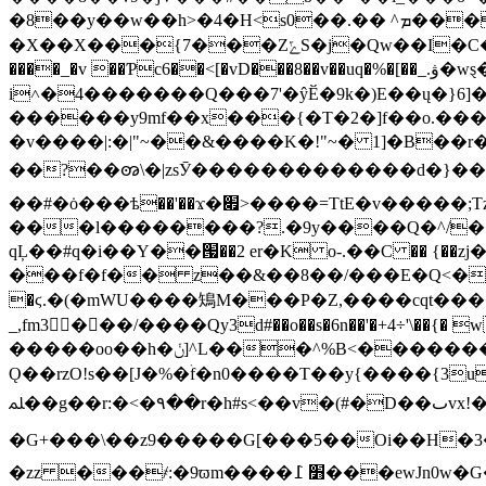
�8��y��w��h>�4�H<s0��.�� ^ܡ���Bx�+���J�g����X|��|�.WX���Hu�U��ı��� �g;[B��c��=���rkl
�X��X���{7���ZݻS�j�Qw��I�C����#w�����;�(���q;���_�ф��W������E�OW�٬��vu�l�L�����f6[����� ��(���ut�jׇq:;Z�/
����_�v ��Ƥc6��<[�vD���8��v��uq�%�[��_.ۋ�wȿ�a�lI�ǻU>���r�/^��Q�j���C��!��-�v�~֮���%�����ԻY��!�>|T
i˄�4�������Q���7'�ŷӖ�9k�)E��͏ų�}6]�ǿ]̑l'�����d� ݳ���"������u3o.�����Gf
������y9mf��x���{�T�2�]f��o.���|#
�v����|:�|"~��&����K�!"~� 1]�B��r�6�u\L/o�����t.
��?��ꩨ\�|zsӮ�������������d�}��7
��#�ȯ���ѣ��'��ϫ�׏>����=TtE�v�����;Tz�hp>;�}x|�A��ÏfǇ?�=9<��υ�'R�g��K]=}��e�Ⱥ�,� �p?
���l��������?.�9y����Q�^/���~t��-K��U��
qĻ��#q�i��Y��՗��2 er�K o-.��Ϲ �� {��zj�v~~�
���f�f�� z��&��8��/���E�Q<��o�u�
�ϛ.�(�mWU����鴙M���P�Z,����cqt�����
_,fm3���/����Qy3d#��o��s�6n��'�+4÷'\��{�
�����oo��h�ݩ]^L���^%B<�������\��u���c�M n����7���Iq[Rq_�[��u�j����Y_W����y�;sx_c��x���gЯ�Е�ڎ"����2|Yv+,h�{gi�^N�&�o[���p�����t1����n��fn{7���
Ǫ��rzO!s��[J�%�ۛf�n0����T��y{����{3uf���O#�
ﳭ��g��r:�<�۹��r�h#s<��v�(#�D��ٮvx!�KjO��t>�ݞ�+��.)���W��S�V!z�s�K!
�G+���\��z9�����G[���5��Oi��H�3�lη
�zz ���҂:�9ϖm����׻ ߁���ewJn0w�G�Ŷ@-�Y�䬝_��ē���s>��xNy��(�.q/DA2�x����F�]|