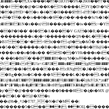
�'O�_e ~*甂
�# �j�@�Gl��K�N����L3YJj�D\�%
��@D^��o �4��0I���$-s�#3���
�T�;��/o��8�n�S�y0��ϟ����Sc%�3�
��P�9��' �I�$ �A����V GA�I�R;���
����������s:�j�=I�����#��QN��L��
1S5X�B37��^�>9b(��F-q9� q�&Ǒ� �
��
 ��h�Bb�'��] ���:�B9�my'M�)w��o���GyE�
����J�,������-:cRNg�,I��
1[C�U1��R
H���a�͂c(&:;K*;m�ߌV���N�&g�q�+pU� u���#}`��Y�rVI�HOLr󯳁��z�܁
�*{�ˀ'��py�v�g�� �m3�vtHgqt���TK�&�gie�L��X3
B�p'�*�@���%���ih��$���8էU�4͚�t�MX 
�i�I,�`�@�X�x
[9b�_ⰵ;I�T7I7_�N�i7�M ��|
�0�����5�f2��ٙ���); ���OЦ.���