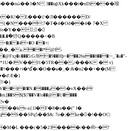
�$���nώ��3�N 3��ӎƥXk���i�nDi���珢
���K!�E���{ˡ�Л������D/
�{�N ���:7�T�4�Od��4� 7�X
�|�,�߭�弙Q�����<�B
Ѕa*1U�JV��J1�5TR��,/���K � v)
(M
�d'Æ�}
/�}
�S$[$|7��V�!o��@�U����
�S��SPq5��$&: 7o�;� ke��!��OC|
�M�L ���c�5�23����/��#֯0~�?