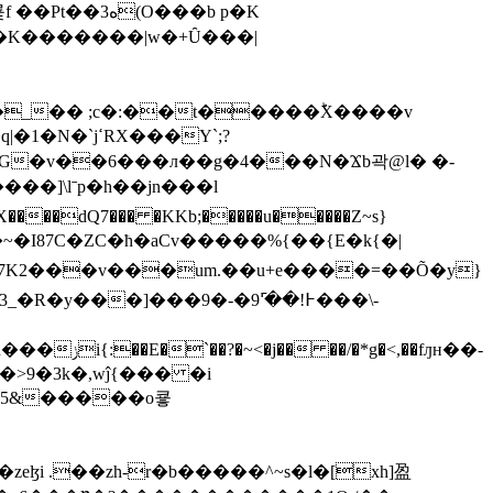
K�������|w�+Ȗ���|
\lˉp�h��jn���l
��7K2���v���um.��u+e����=��Õ�y}
,��fԓн��-
>9�3k�,wĵ{��� �i
25&�����o쿟