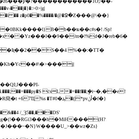
�x� �Yz���I��9��/m�!%d�J�reb�6�
}
��Ʀ��2��S��4 %��:�TT�
�Kh�Yc��#\�>���j|
���;��=���py�S ċsL
�=��f��;݆�i~�,��e!
�� &��4 /_Ȝ5��,���DS'