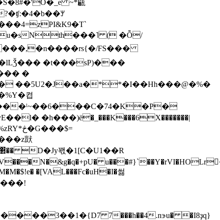
?�ʧ:�4�b��ꐳ
��4=zPI&K9�T`
u�sNth���˥ ( �Ȭ/
�lLǮ��� �t���sP)���
��� �
� ��5U2�J��a�**�I��Hh���@�%�
�l� �h���)ё�_���K���6X�������|
����z獃
M�M�$!e� �[VAL���Fc�uH�I�썷
@���!
������3��1�{D7
7���h��4.nɝu� �I8ҙq}