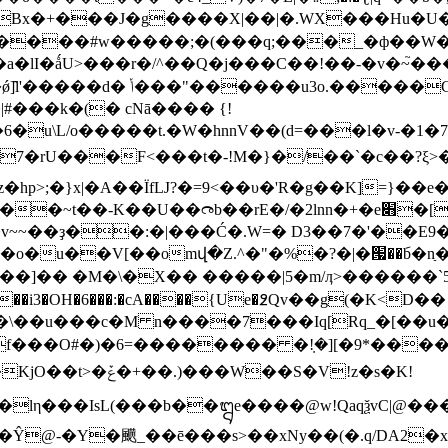
�ǿ_��y�~����=�O�� �|
���k�(� cNā���� {!
�W�hnnV��(d=���l�v-�1�7�fܼj��ݼ���@|�)�t���r}-�f��[�
�rU���F<���t�-!M�}�/��`�c��?ξ>
෬b��rE�/�2lnn�+�e׋�[�^�����r�XNׯ����W�
�ҙ��:�|���Ć�.W=� D3��7�'��E9�<��j1?ty 3
�V[��omվ�Z.^�"�%�?�|�՗��݇b�nַ�'�����
]�� �M�\�X�� �����|5�m/ӆ>������`5ۗ�
 w��i3�OH�6���:�cA����{Ue�߶Qv��g(�K<D��
)�6=�������� �ܼ!�][�9*������u3�~ߖ]��?�����
���ІsL(���b��᭒e����@w!QaqѯvC|@����N)Q