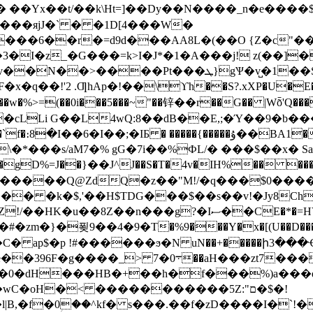
��T�� �
�Yx��t/��k\Ht=]��Dy��N����_n�e���
����яjJ�` � �1D[4���W�
����6��r�=d9d���AA8L�(��O {Z�c"
I�z_�G���=k>I�J*�1�A���j! z(��]
Pt���ܛ}gѰ�v̺�1��Ss�Y��󞎺;�
x�q��!'2 .ƢhAp�!��\ϒh��S?.xXP�U�E
��ۇ��BA1��@Fxƺ�ʋ���5:G/B�9��Hþ~���26u��8���:~_`�a�"-
'\�*���s/aM7�% gG�7i��%ФL/� ���$��x� 
}��J^J��S�T�4v�IH%�� ����ױ���+i�ڲߤ�/�O��ҩ�_�:&�n2��+��
x�����Q@ZdQ�z��"M!/�q���$0����
� �k�$,'��H$TDG���$��s��v!�Jy8Ch?
ސ��CE�*�=HV��t�f�N.�l���ޖ�\�vX��i/
m�}�푖9��4�9�T�%9���Y�x�[(U��D���m.[�
���zt7�����kv-a{1l�F�8�u��(" I�
x*���0�dH���HB�+��h�f���%)a���q
�oH�< �����������5Z:"ם�$�!
B,�f�0ؚ��^kf� s���.��f�zD����I�`!�